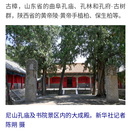
古樟，山东省的曲阜孔庙、孔林和孔府·古树
群，陕西省的黄帝陵·黄帝手植柏、保生柏等。
尼山孔庙及书院景区内的大成殿。新华社记者
陈朔 摄