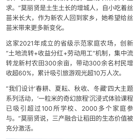
求。”莫丽贤是土生土长的增城人，自小吃着丝
苗米长大，作为新农人回到家乡，她希望给丝
苗米带来更多新变化。
这家2021年成立的省级示范家庭农场，创新
“土地流转+收益分红+劳动用工”机制，集中流
转龙新村农田300余亩，带动300余名村民增
收超60%，累计吸引旅游观光超10万人次。
“我们设计‘春耕、夏耘、秋收、冬藏’四大主题
系列活动，‘一粒米的奇幻旅程’沉浸式体验课程
已吸引超过100所学校、2000多个家庭参
与。”莫丽贤说，三产融合让稻田的生态价值被
充分激活。