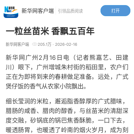
新华网客户端
打开
引领品质阅读
一粒丝苗米 香飘五百年
新华网客户端
205.1万
·
2026-02-16
新华网广州2月16日电（记者熊嘉艺、田建
川）眼下，广州增城朱村街的稻田里，农户们
正在为即将到来的春耕做足准备。远处，广式
煲仔饭的香气从农家小院飘出。
细长莹润的米粒，邂逅脂香醇厚的广式腊味，
腊肠的咸香、腊肉的醇香，与丝苗米的清甜深
度交融，砂锅底的锅巴焦香酥脆，一口下去，
暖透肠胃，也暖透了岭南的烟火岁月，成为刻