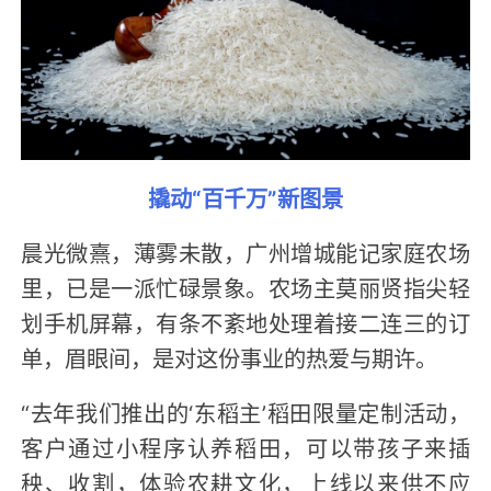
撬动“百千万”新图景
晨光微熹，薄雾未散，广州增城能记家庭农场
里，已是一派忙碌景象。农场主莫丽贤指尖轻
划手机屏幕，有条不紊地处理着接二连三的订
单，眉眼间，是对这份事业的热爱与期许。
“去年我们推出的‘东稻主’稻田限量定制活动，
客户通过小程序认养稻田，可以带孩子来插
秧、收割，体验农耕文化，上线以来供不应