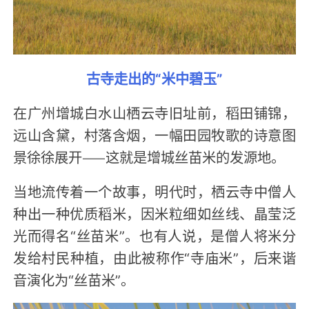
古寺走出的“米中碧玉”
在广州增城白水山栖云寺旧址前，稻田铺锦，
远山含黛，村落含烟，一幅田园牧歌的诗意图
景徐徐展开——这就是增城丝苗米的发源地。
当地流传着一个故事，明代时，栖云寺中僧人
种出一种优质稻米，因米粒细如丝线、晶莹泛
光而得名“丝苗米”。也有人说，是僧人将米分
发给村民种植，由此被称作“寺庙米”，后来谐
音演化为“丝苗米”。