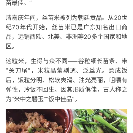
苗最佳。”
清嘉庆年间，丝苗米被列为朝廷贡品。从20世
纪70年代开始，丝苗米已是广东知名出口商
品，远销西欧、北美、非洲等20多个国家和地
区。
这粒米，生得与众不同——谷粒细长苗条、带
“关刀尾”，米粒晶莹剔透、泛丝光。煮成饭
后，饭粒分明、松软爽滑、油光亮丽，咀嚼有
弹性，冷饭不回生。因其形质俱佳，古人称之
为“米中之碧玉”“饭中佳品”。