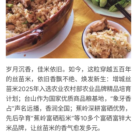
岁月沉香，佳米依旧。如今，这粒穿越五百年
的丝苗米，依旧香飘不绝、焕发新生：增城丝
苗米2025年入选农业农村部农业品牌精品培育
计划；台山作为国家优质商品粮基地，“象牙香
占”声名远播，香润全国；蕉岭深耕富硒优势，
先后孕育“蕉岭富硒稻米”等10多个富硒富锌大
米品牌，让丝苗米的香气愈发多元。